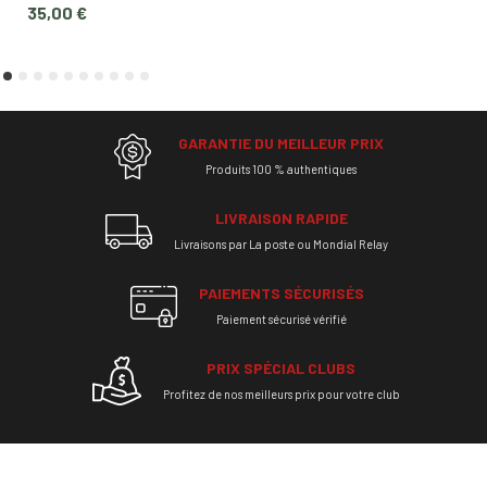
Prix
35,00 €
GARANTIE DU MEILLEUR PRIX
Produits 100 % authentiques
LIVRAISON RAPIDE
Livraisons par La poste ou Mondial Relay
PAIEMENTS SÉCURISÉS
Paiement sécurisé vérifié
PRIX SPÉCIAL CLUBS
Profitez de nos meilleurs prix pour votre club