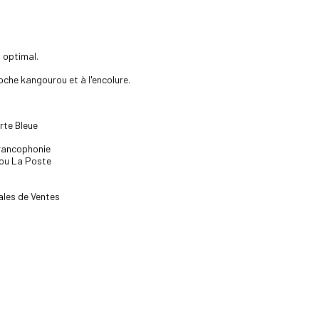
 optimal.
oche kangourou et à l'encolure.
rte Bleue
Francophonie
 ou La Poste
ales de Ventes