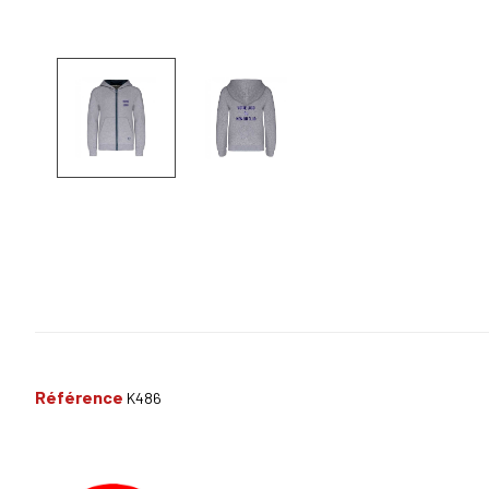
Référence
K486